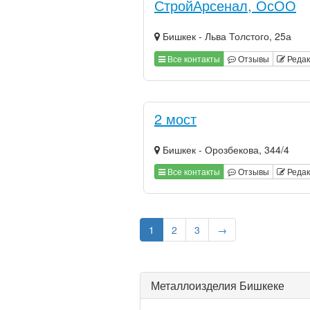
СтройАрсенал, ОсОО
Бишкек - Льва Толстого, 25а
Все контакты
Отзывы
Редак
2 мост
Бишкек - Орозбекова, 344/4
Все контакты
Отзывы
Редак
1
2
3
→
Металлоизделия Бишкеке