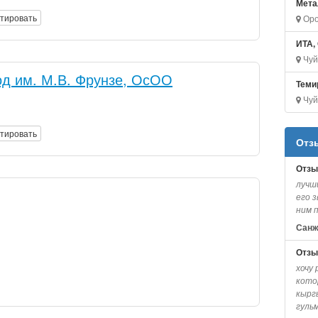
Мета
тировать
Оро
ИТА,
Чуй 
д им. М.В. Фрунзе, ОсОО
Теми
Чуй 
тировать
Отз
Отзы
лучш
его з
ним п
Санж
Отзы
хочу 
кото
кырг
гульм