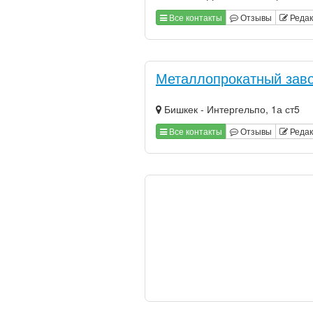
Все контакты
Отзывы
Редак
Металлопрокатный заво
Бишкек - Интергельпо, 1а ст5
Все контакты
Отзывы
Редак