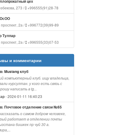
ллопрокатный цех
збекова, 273 /
+996555(91)28-78
 ОсОО
проспект, 2а /
+996772(39)99-89
р Тулпар
проспект, 2а /
+996555(33)07-53
ывы и комментарии
в: Mustang клуб
ий компьютерный клуб. ищу владельца,
вали нурсултан. у кого есть связь с
рошу написать в tg...
- 2024-01-11 16:40:23
ар
в: Почтовое отделение связи №65
рассказать о самом добром человеке,
рый работает в отделении почты
ызстана бишкек пр чуй 30 а.
ира,...