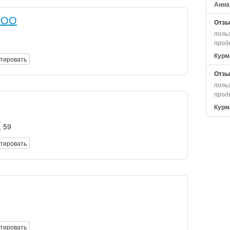
Анна
сОО
Отзы
польз
прод
Курм
тировать
Отзы
польз
прод
Курм
, 59
тировать
тировать