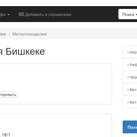
нфо
Добавить в справочник
Поиск
мия
Металлоизделия
я Бишкеке
Нер
Нефт
Чёр
Мет
тировать
Мет
Пох
 18/1