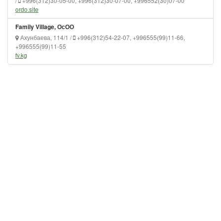
/
+996(312)30-05-00, +996(312)30-07-00, +996552(30)07-00
ordo.site
Family Village, ОсОО
Ахунбаева, 114/1 /
+996(312)54-22-07, +996555(99)11-66,
+996555(99)11-55
fv.kg