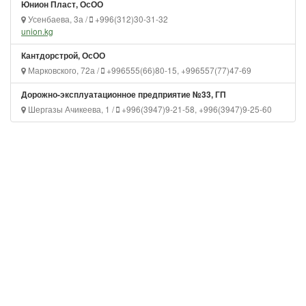
Юнион Пласт, ОсОО
Усенбаева, 3а /
+996(312)30-31-32
union.kg
Кантдорстрой, ОсОО
Марковского, 72а /
+996555(66)80-15, +996557(77)47-69
Дорожно-эксплуатационное предприятие №33, ГП
Шергазы Ачикеева, 1 /
+996(3947)9-21-58, +996(3947)9-25-60